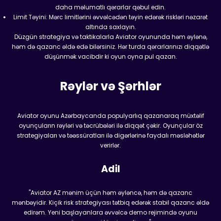
daha məlumatlı qərarlar qəbul edin.
Limit Təyini: Mərc limitlərini əvvəlcədən təyin edərək riskləri nəzarət
altında saxlayın.
Düzgün strategiya və taktikalarla Aviator oyununda həm əylənə,
həm də qazanc əldə edə bilərsiniz. Hər turda qərarlarınızı diqqətlə
düşünmək vacibdir ki oyun oyna pul qazan.
Rəylər və Şərhlər
Aviator oyunu Azərbaycanda populyarlıq qazanaraq müxtəlif
oyunçuların rəyləri və təcrübələri ilə diqqət çəkir. Oyunçular öz
strategiyaları və təəssüratları ilə digərlərinə faydalı məsləhətlər
verirlər.
Adil
"Aviator AZ mənim üçün həm əyləncə, həm də qazanc
mənbəyidir. Kiçik risk strategiyası tətbiq edərək stabil qazanc əldə
edirəm. Yeni başlayanlara əvvəlcə demo rejimində oyunu