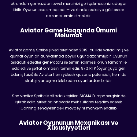
ekrandan çıxmazdan əvvəl mərcinizi geri çəkməsəniz, uduşlar
itirilir. Oyunun əsas məqsədi — vaxtında reaksiya göstərərək
qazancı təmin etməkdir.
Aviator Game Haqqında Ümumi
Məlumat
Aviator game, Spribe şirkəti tərəfindən 2019-cu ildə yaradılmış və
qumar oyunları dünyasında böyük uğur qazanmışdır. Oyunun
təsadüfi ədədlər generatoru ilə təmin edilməsi onun tamamilə
ədalətli və şəffaf olmasını təmin edir. 97% RTP (oyunçuya geri
ödəniş faizi) ilə Aviator həm yüksək qazanc potensialı, həm də
strateji yanaşma tələb edən oyunlardan biridir.
Son vaxtlar Spribe Maltada keçirilən SiGMA Europe sərgisində
iştirak edib. Şirkət öz innovativ məhsullarını təqdim edərək
iGaming sənayesindəki mövqeyini möhkəmləndirib.
Aviator Oyununun Mexanikası və
Xüsusiyyətləri