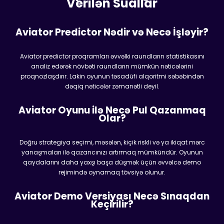
Verilən Suallar
Aviator Predictor Nədir və Necə İşləyir?
Aviator predictor proqramları əvvəlki raundların statistikasını
analiz edərək növbəti raundların mümkün nəticələrini
proqnozlaşdırır. Lakin oyunun təsadüfi alqoritmi səbəbindən
dəqiq nəticələr zəmanətli deyil.
Aviator Oyunu ilə Necə Pul Qazanmaq
Olar?
Doğru strategiya seçimi, məsələn, kiçik riskli və ya ikiqat mərc
yanaşmaları ilə qazancınızı artırmaq mümkündür. Oyunun
qaydalarını daha yaxşı başa düşmək üçün əvvəlcə demo
rejimində oynamaq tövsiyə olunur.
Aviator Demo Versiyası Necə Sınaqdan
Keçirilir?