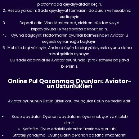
platformada qeydiyyatdan keçin.
Hesab yaradın: Sadə qeydiyyat formasını doldurun və hesabınızı
təsdiqləyin.
Depozit edin: Visa, Mastercard, elektron cüzdan və ya
kriptovalyuta ilə hesabınıza depozit edin.
Oyuna başlayın: Platformanın oyunlar bölməsindən Aviator-u
seçərək oynamağa başlayın.
Mobil tətbiqi yükləyin: Android üçün tətbiqi yükləyərək oyunu daha
rahat şəkildə oynayın.
Bu sadə addımlar ilə Aviator oyununda iştirak etməyə başlaya
bilərsiniz.
Online Pul Qazanmaq Oyunları: Aviator-
un Üstünlükləri
Aviator oyununun üstünlükləri onu oyunçular üçün cəlbedici edir:
Sadə qaydalar: Oyunun qaydalarını öyrənmək çox vaxt tələb
etmir.
Şəffaflıq: Oyun ədalətli alqoritm üzərində qurulub.
Strateji yanaşma: Oyunçuların qərarları qazanc imkanlarını