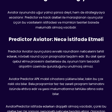
Aviator oyununda uğur yalnız şansa deyil, həm də strategiyaya
əsaslanır. Predictor və hack alətləri ilə maraqlanan oyunçular
üçün bu vasitələrin istifadəsi və mümkün təsirləri barədə
məlumatlı olmaq vacibdir.
Predictor Aviator: Necə İstifadə Etməli
Predictor Aviator oyunçulara əvvəlki raundların nəticələrini təhlil
edərək, növbəti raund üçün proqnozlar təqdim edir. Bu alət qərar
qəbul etmə prosesini dəstəkləsə də, oyunun tam təsadüfi
alqoritm üzərində qurulduğunu unutmaq olmaz.
Aviator Predictor APK mobil cihazlara yüklənə bilər, lakin bu çox
riskli ola bilər. Belə proqramlar tez-tez zərərli proqram təminatını
özündə ehtiva edir və şəxsi məlumatlarınızı təhlükə altına sala
bilər.
AviatorPredictor istifadə edərkən diqqətli olmaq vacibdir, çünki bu
alətlər heç bir zaman zəmanətli nəticələr təqdim etmir. Onlardan