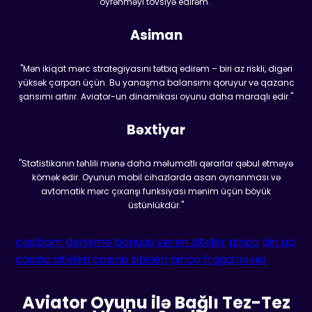
öyrənməyi tövsiyə edirəm."
Asiman
"Mən ikiqat mərc strategiyasını tətbiq edirəm – biri az riskli, digəri
yüksək çarpan üçün. Bu yanaşma balansımı qoruyur və qazanc
şansımı artırır. Aviator-un dinamikası oyunu daha maraqlı edir."
Bəxtiyar
"Statistikanın təhlili mənə daha məlumatlı qərarlar qəbul etməyə
kömək edir. Oyunun mobil cihazlarda asan oynanması və
avtomatik mərc çıxarışı funksiyası mənim üçün böyük
üstünlükdür."
casibom
deneme bonusu veren siteler
pinco
pin up
casino siteleri
casino siteleri
pinco
fraga
пинко
Aviator Oyunu ilə Bağlı Tez-Tez